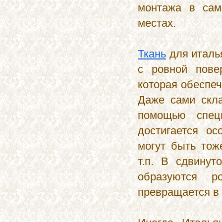
монтажа в сам
местах.
Ткань
для италья
с ровной пове
которая обеспе
Даже сами скла
помощью спец
достигается ос
могут быть тож
т.п. В сдвинут
образуются р
превращается в 