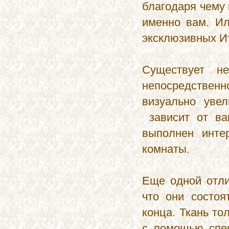
благодаря чему 
30.03.2014
именно вам. Ил
Новинки для детских комнат
эксклюзивных Ит
от салонов ш...
27.03.2014
Существует не
непосредствен
визуально уве
зависит от ва
выполнен инте
комнаты.
Еще одной отли
что они состоя
конца. Ткань т
с помощью спец