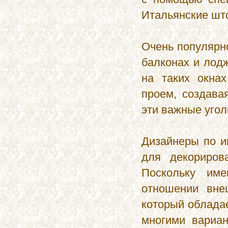
Итальянские што
Очень популярн
балконах и лод
на таких окнах
проем, создава
эти важные угол
Дизайнеры по и
для декориро
Поскольку им
отношении вне
который облада
многими вариан