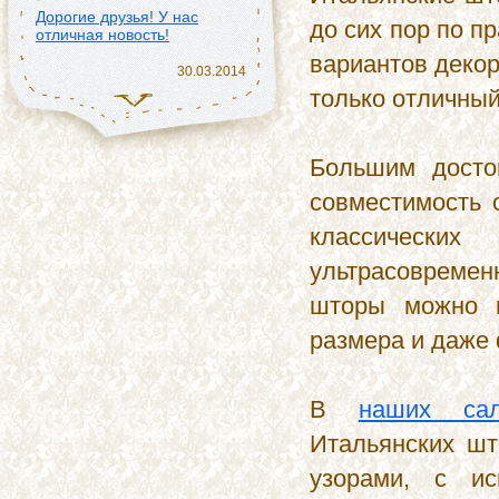
Дорогие друзья! У нас
до сих пор по п
отличная новость!
вариантов декор
30.03.2014
только отличный
Новинки для детских комнат
от салонов ш...
Большим досто
27.03.2014
совместимость
С днем космонавтики!
классических
11.04.2014
ультрасовремен
Шторные ансамбли для
шторы можно п
комнат с нескольки...
размера и даже
10.04.2014
C 1 апреля!
В
наших сал
31.03.2014
Итальянских шт
Дорогие друзья! У нас
узорами, с и
отличная новость!