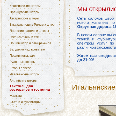
Классические шторы
Мы открылис
Французские шторы
Сеть салонов штор 
Австрийские шторы
нового магазина п
Заказать пошив Римских штор
Окружная дорога, 1
Японские панели и шторы
В новом салоне вы с
Роспись ткани и стен
тканей и фурнитур
спектром услуг по
Пошив штор и ламбрекенов
различной сложности
Балдахин над кроватью
Ждем вас ежедневн
Пошив покрывал
до 21:00!
Рулонные шторы
Шторы плиссе
Итальянские шторы
Английские шторы
Итальянс
Жалюзи
Статьи и публикации