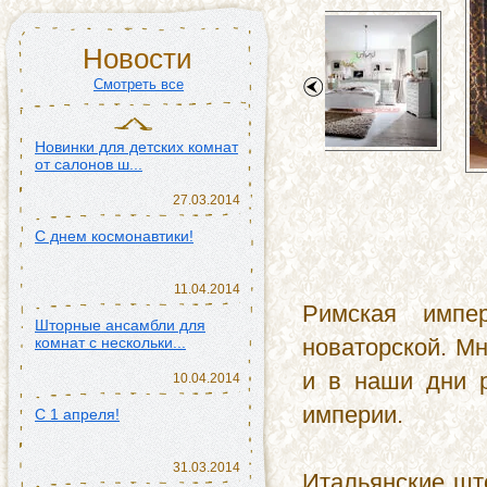
31.03.2014
Новости
Дорогие друзья! У нас
отличная новость!
Смотреть все
30.03.2014
Новинки для детских комнат
от салонов ш...
27.03.2014
С днем космонавтики!
11.04.2014
Римская импе
Шторные ансамбли для
комнат с нескольки...
новаторской. М
и в наши дни р
10.04.2014
империи.
C 1 апреля!
31.03.2014
Итальянские шт