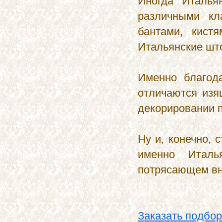
Иногда Италья
различными кл
бантами, кист
Итальянские шт
Именно благода
отличаются изя
декорировании п
Ну и, конечно,
именно Итал
потрясающем вн
Заказать подбор